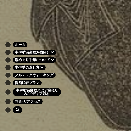
ホーム
中伊勢温泉郷お宿紹介
湯めぐり手形について
中伊勢の過し方
ノルデックウォーキング
御酒印帳プラン
中伊勢温泉郷とは？協会歩
み/メディア取材
問合せ/アクセス