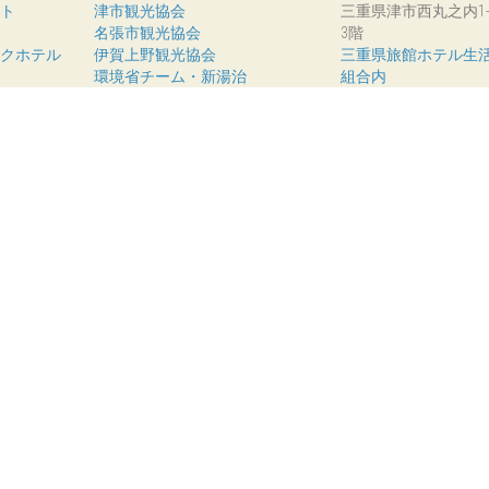
ート
津市観光協会
三重県津市西丸之内1
名張市観光協会
3階
ークホテル
伊賀上野観光協会
三重県旅館ホテル生
環境省チーム・新湯治
組合内
メール:
こちら
組合
Ⓒ温泉むすめ