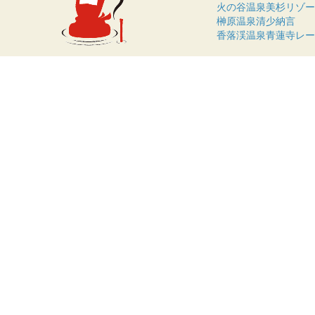
火の谷温泉美杉リゾ
榊原温泉清少納言
香落渓温泉青蓮寺レ
〈地域交流〉
津市ホテル旅館料理
津ぎょうざ協会
© 2021　nakaiseonsenkyou　　御酒印帳Ⓡ柿本商事　　