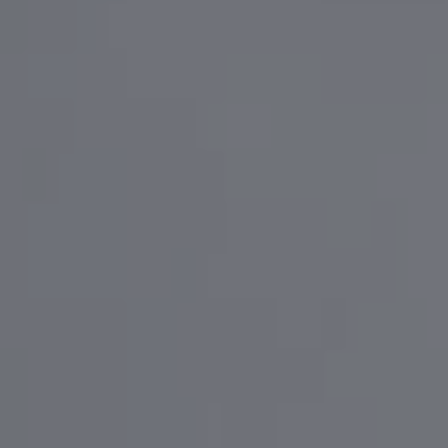
藤堂高虎
高田温泉国宝専修寺に在る温泉宿高田会館
第5回スタンプリレー当選者
伊賀忍者
第6回スタンプリレー当選者
第7回スタンプリレー当選者
第8回スタンプリレー当選者
第9回スタンプリレー当選者