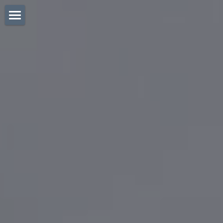
ホーム
中伊勢温泉郷お宿紹介
湯めぐり手形について
伊勢街道奥座敷 磨洞温泉 旅人宿涼風荘
火の谷温泉美杉リゾート
中伊勢の過し方
湯めぐり手形について
榊原温泉清少納言
温泉むすめ×湯めぐり手形
ノルデックウォーキング
海に行こう/県下初♪会場アスレチック・津市
御殿場海岸・潮干狩り
榊原温泉神湯館
第1回スタンプリレー当選者
御酒印帳プラン
映画ロケ地巡り
伊賀のかくれ宿赤目温泉 隠れの湯対泉閣
第2回スタンプリレー当選者
中伊勢温泉郷とは？協会歩み/メディア取材
松阪マラソン2022
赤目温泉山の湯湯元赤目山水園
第3回スタンプリレー当選者
問合せ/アクセス
中伊勢の魅力歩き方
霧生温泉メナード青山リゾート
第4回スタンプリレー当選者
検索